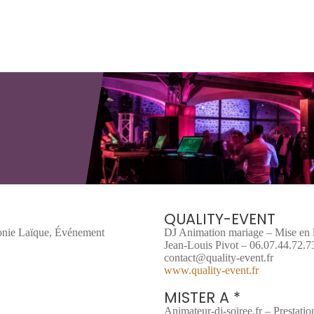
QUALITY-EVENT
onie Laïque, Événement
DJ Animation mariage – Mise en 
Jean-Louis Pivot – 06.07.44.72.7
contact@quality-event.fr
www.quality-event.fr
MISTER A *
Animateur-dj-soiree.fr – Prestatio