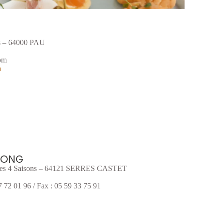
rs – 64000 PAU
com
m
LONG
 des 4 Saisons – 64121 SERRES CASTET
7 72 01 96 / Fax : 05 59 33 75 91