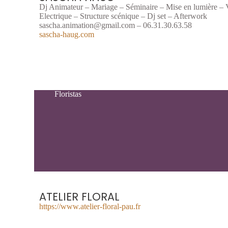
Dj Animateur – Mariage – Séminaire – Mise en lumière – V
Electrique – Structure scénique – Dj set – Afterwork
sascha.animation@gmail.com – 06.31.30.63.58
sascha-haug.com
Floristas
ATELIER FLORAL
https://www.atelier-floral-pau.fr