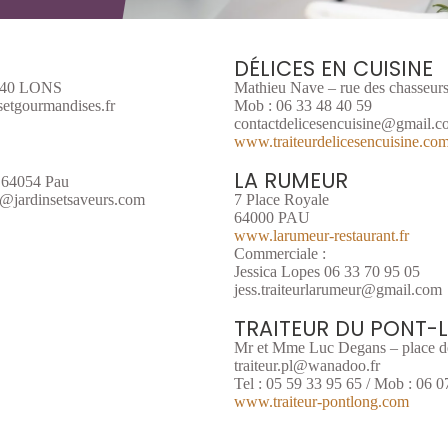
DÉLICES EN CUISINE
4140 LONS
Mathieu Nave – rue des chasseu
setgourmandises.fr
Mob : 06 33 48 40 59
contactdelicesencuisine@gmail.
www.traiteurdelicesencuisine.co
LA RUMEUR
– 64054 Pau
e@jardinsetsaveurs.com
7 Place Royale
64000 PAU
www.larumeur-restaurant.fr
Commerciale :
Jessica Lopes 06 33 70 95 05
jess.traiteurlarumeur@gmail.com
TRAITEUR DU PONT-
Mr et Mme Luc Degans – place
traiteur.pl@wanadoo.fr
Tel : 05 59 33 95 65 / Mob : 06 0
www.traiteur-pontlong.com