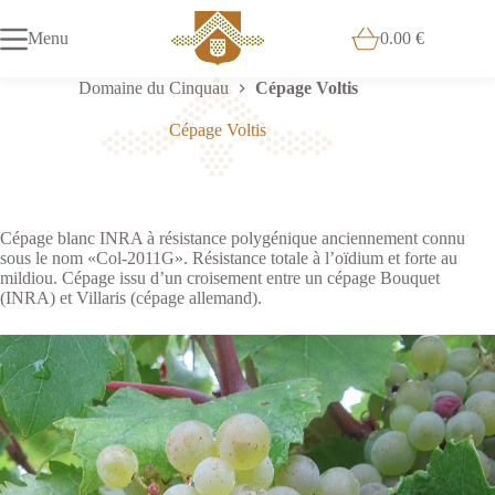
Passer
au
Menu
0.00
€
Panier
contenu
d’achat
Domaine du Cinquau
Cépage Voltis
Cépage Voltis
Cépage blanc INRA à résistance polygénique anciennement connu
sous le nom «Col-2011G». Résistance totale à l’oïdium et forte au
mildiou. Cépage issu d’un croisement entre un cépage Bouquet
(INRA) et Villaris (cépage allemand).