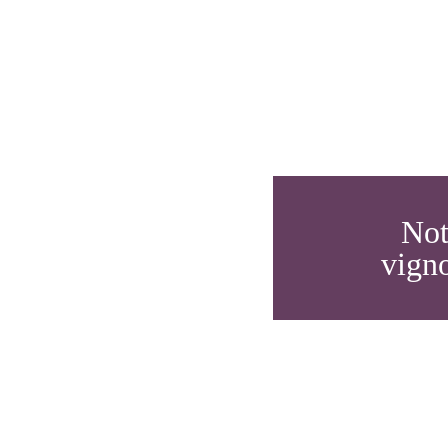
Not
vign