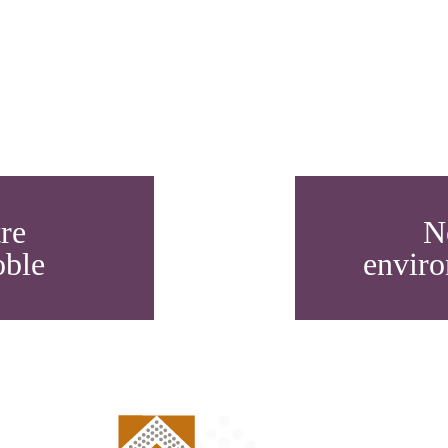
re
N
oble
envir