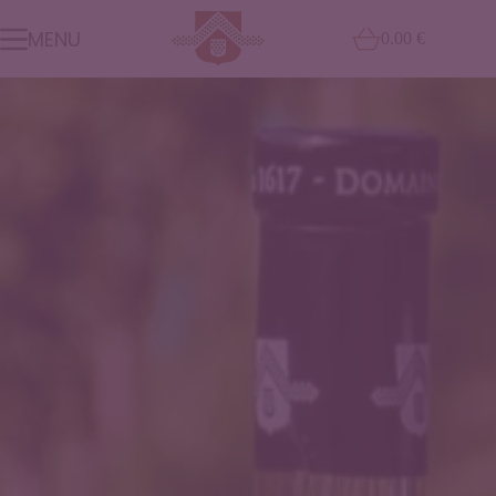
MENU
0.00
€