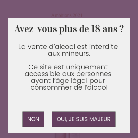
Ambitions 2021
30.10
€
la bouteille
Avez-vous plus de 18 ans ?
Notes fruitées et florales, fraîcheur acidulée,
harmonieux.
La vente d’alcool est interdite 
aux mineurs.

DÉCOUVRIR
Ce site est uniquement 
accessible aux personnes 
ayant l’âge légal pour 
consommer de l’alcool
NON
OUI, JE SUIS MAJEUR