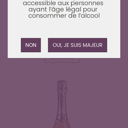
accessible aux personnes 
ayant l’âge légal pour 
consommer de l’alcool
Ébullitions
20.80
€
la bouteille
Un vin frais et vif, aux notes de fruits blancs et jaunes
citronnées, à la robe or clair brillant avec des fines
bulles
NON
OUI, JE SUIS MAJEUR
DÉCOUVRIR