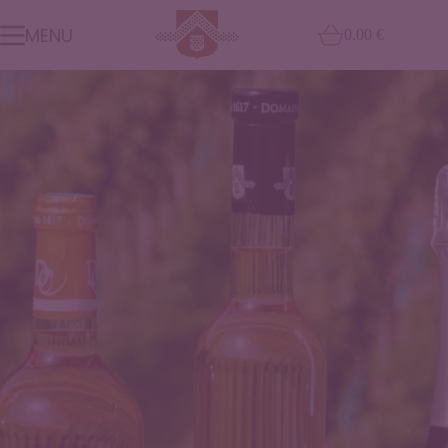
MENU
0.00
€